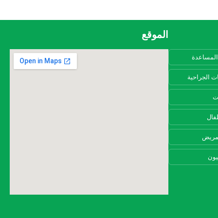
الموقع
المساعدة
ت الجراحية
ت
فال
مريض
يون