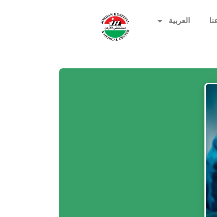
نا
العربية