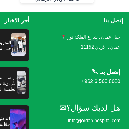
إتصل بنا
أخر الاخبار
جبل عمان , شارع الملكة نور
عمان , الاردن 11152
‬فـي‭ ‬مستشفى‭ ‬الأردن
إتصل بنا
+962 6 560 8080
‬العلمية‭ ‬المحكمة‭ ‬فـي‭ ‬العالم‭ ‬
هل لديك سؤال؟✉︎
الدكتو
info@jordan-hospital.com
فعّال