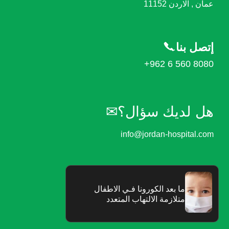
عمان , الاردن 11152
إتصل بنا
+962 6 560 8080
هل لديك سؤال؟✉︎
info@jordan-hospital.com
ما‭ ‬بعد‭ ‬الكورونا‭ ‬فـي‭ ‬الاطفال
متلازمة‭ ‬الالتهاب‭ ‬المتعدد