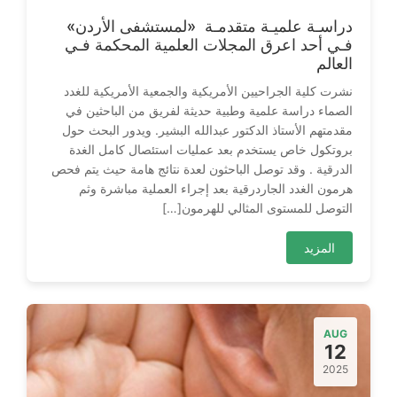
‬العالم‭ ‬
‬التوصل‭ ‬للمستوى‭ ‬المثالي‭ ‬للهرمون‭ […]
المزيد
AUG
12
2025