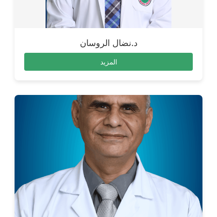
د.نضال الروسان
المزيد