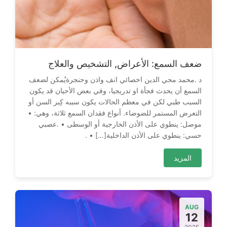
ضعف‭ ‬السمع:‬ الأعراض‭ ,‬التشخيص‭ ‬والعلاج
‬حسي‭ :‬ينطوي‭ ‬على‭ ‬الأذن‭ ‬الداخلية‭.‬ •‭ […]
المزيد
AUG
12