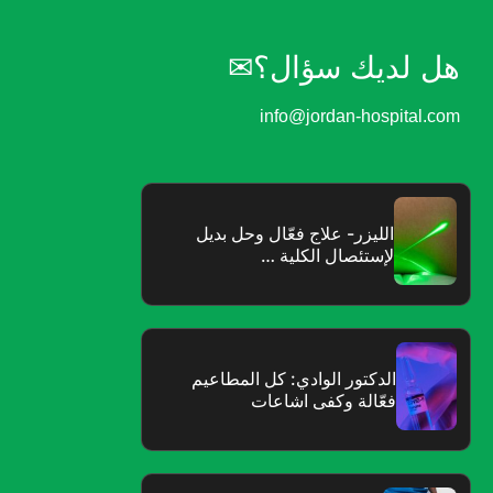
هل لديك سؤال؟✉︎
info@jordan-hospital.com
الليزر- علاج فعّال وحل بديل
لإستئصال الكلية …
الدكتور الوادي: كل المطاعيم
فعّالة وكفى اشاعات