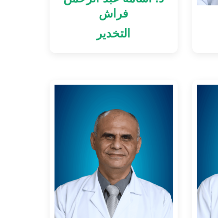
فراش
التخدير