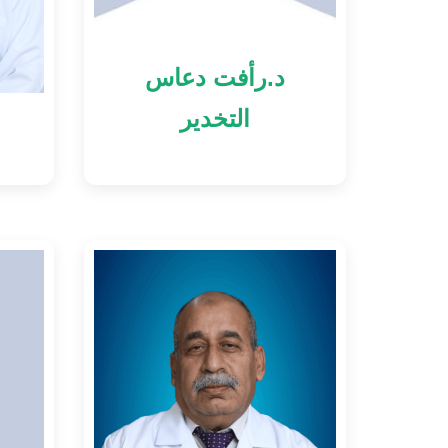
د.رأفت دعاس
التخدير