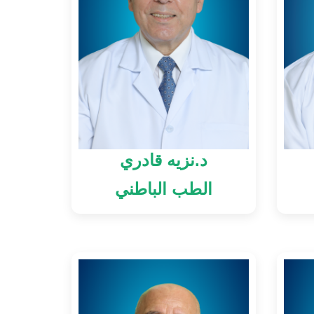
د.نزيه قادري
الطب الباطني