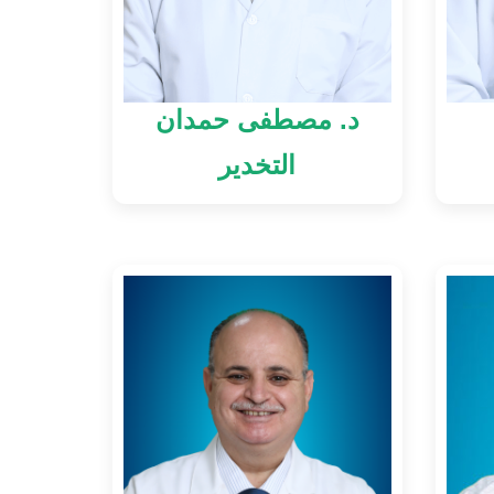
د. مصطفى حمدان
التخدير