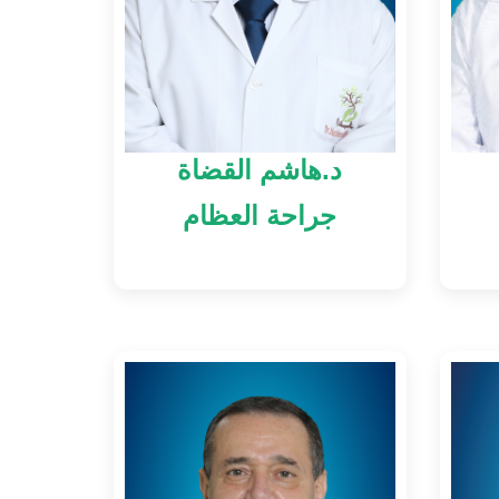
د.هاشم القضاة
جراحة العظام