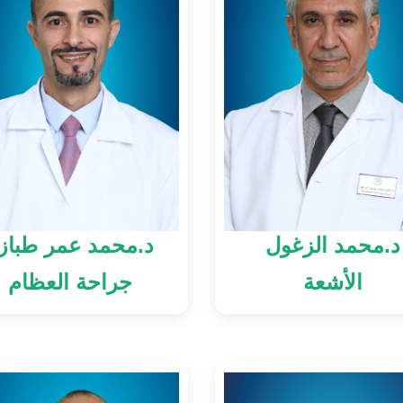
د.محمد الزغول
د.محمد عمر طباز
الأشعة
جراحة العظام