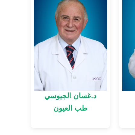
د.غسان الجيوسي
طب العيون