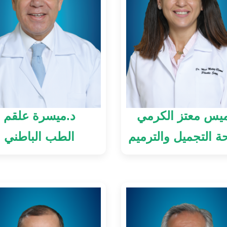
ميس معتز الكرمي
د.ميسرة علقم
ة التجميل والترميم
الطب الباطني