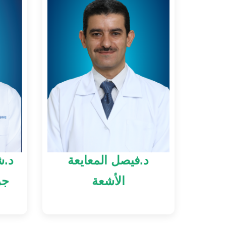
د.فيصل المعايعة
د.ش
الأشعة
جر