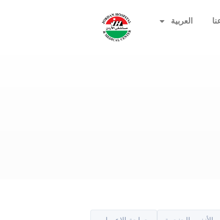
نا
العربية