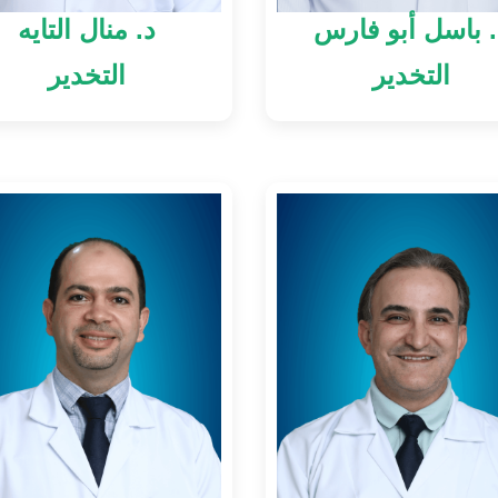
. باسل أبو فارس
د. منال التايه
التخدير
التخدير