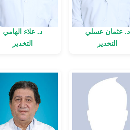
د. عثمان عسلي
د. علاء الهامي
التخدير
التخدير