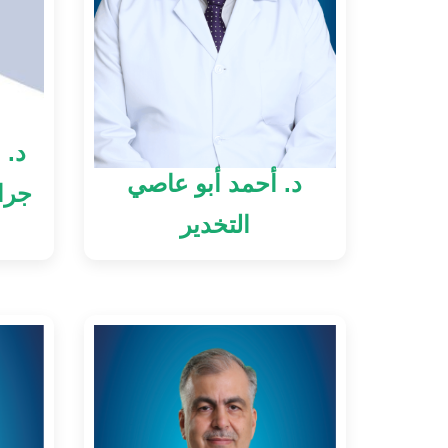
د. 
د. أحمد أبو عاصي
جراح
التخدير